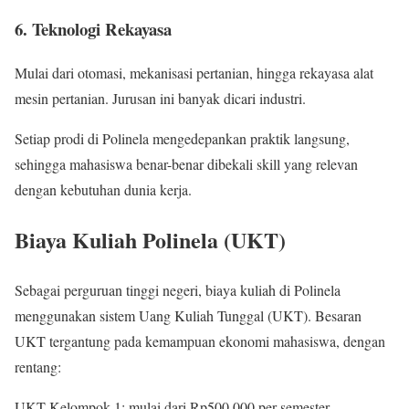
6. Teknologi Rekayasa
Mulai dari otomasi, mekanisasi pertanian, hingga rekayasa alat
mesin pertanian. Jurusan ini banyak dicari industri.
Setiap prodi di Polinela mengedepankan praktik langsung,
sehingga mahasiswa benar-benar dibekali skill yang relevan
dengan kebutuhan dunia kerja.
Biaya Kuliah Polinela (UKT)
Sebagai perguruan tinggi negeri, biaya kuliah di Polinela
menggunakan sistem Uang Kuliah Tunggal (UKT). Besaran
UKT tergantung pada kemampuan ekonomi mahasiswa, dengan
rentang:
UKT Kelompok 1: mulai dari Rp500.000 per semester