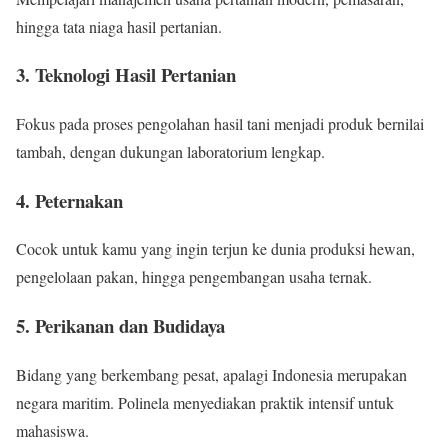
hingga tata niaga hasil pertanian.
3. Teknologi Hasil Pertanian
Fokus pada proses pengolahan hasil tani menjadi produk bernilai
tambah, dengan dukungan laboratorium lengkap.
4. Peternakan
Cocok untuk kamu yang ingin terjun ke dunia produksi hewan,
pengelolaan pakan, hingga pengembangan usaha ternak.
5. Perikanan dan Budidaya
Bidang yang berkembang pesat, apalagi Indonesia merupakan
negara maritim. Polinela menyediakan praktik intensif untuk
mahasiswa.