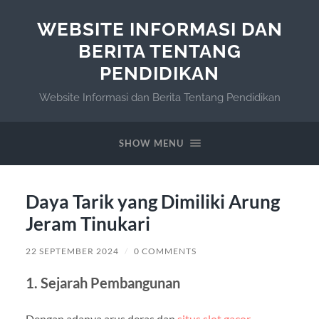
WEBSITE INFORMASI DAN
BERITA TENTANG
PENDIDIKAN
Website Informasi dan Berita Tentang Pendidikan
SHOW MENU
Daya Tarik yang Dimiliki Arung
Jeram Tinukari
22 SEPTEMBER 2024
/
0 COMMENTS
1. Sejarah Pembangunan
Dengan adanya arus deras dan
situs slot gacor