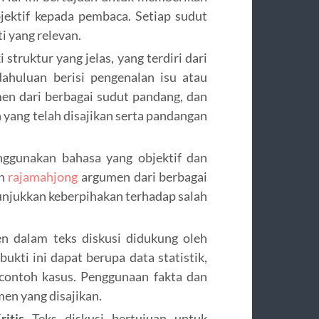
jektif kepada pembaca. Setiap sudut
 yang relevan.
 struktur yang jelas, yang terdiri dari
dahuluan berisi pengenalan isu atau
umen dari berbagai sudut pandang, dan
 yang telah disajikan serta pandangan
ggunakan bahasa yang objektif dan
an
rajamahjong
argumen dari berbagai
unjukkan keberpihakan terhadap salah
 dalam teks diskusi didukung oleh
bukti ini dapat berupa data statistik,
au contoh kasus. Penggunaan fakta dan
en yang disajikan.
itis
Teks diskusi bertujuan untuk