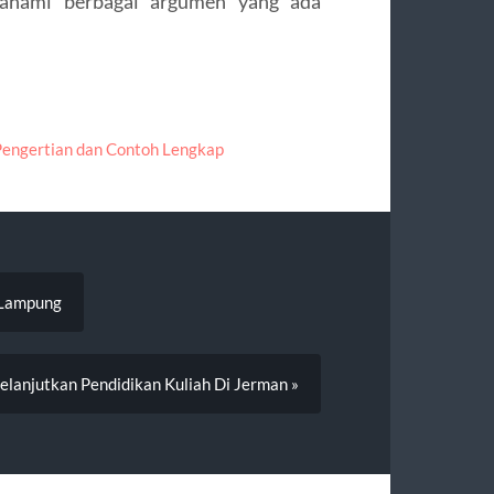
mahami berbagai argumen yang ada
: Pengertian dan Contoh Lengkap
 Lampung
elanjutkan Pendidikan Kuliah Di Jerman »