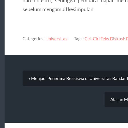
dan objektif, sehingga pembaca dapat me
sebelum mengambil kesimpulan.
Categories:
Universitas
Tags:
Ciri-Ciri Teks Diskusi
« Menjadi Penerima Beasiswa di Universitas Bandar
Alasan M