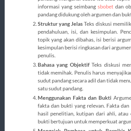
informasi yang seimbang
sbobet
dan ob
pandang didukung oleh argumen dan bukti
Struktur yang Jelas
Teks diskusi memiliki
pendahuluan, isi, dan kesimpulan. Pen
topik yang akan dibahas, isi berisi arg
kesimpulan berisi ringkasan dari argumen
penulis.
Bahasa yang Objektif
Teks diskusi men
tidak memihak. Penulis harus menyajik
sudut pandang secara adil dan tidak men
satu sudut pandang.
Menggunakan Fakta dan Bukti
Argumen
fakta dan bukti yang relevan. Fakta dan 
hasil penelitian, kutipan dari ahli, at
bukti bertujuan untuk memperkuat argum
Mengajak Pembaca untuk Berpikir Kr