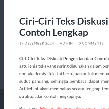
Ciri-Ciri Teks Diskus
Contoh Lengkap
19 DESEMBER 2024
/
ADMIN
/
0 COMMENTS
Ciri-Ciri Teks Diskusi: Pengertian dan Conto
satu jenis teks yang sering digunakan dalam b
non-akademis. Teks ini bertujuan untuk membah
sudut pandang, sehingga pembaca dapat me
Artikel ini akan membahas secara lengkap tenta
struktur, dan contoh lengkapnya.
Baca juga :
Menjadi Penerima Beasiswa di Univ