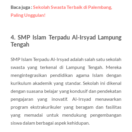
Baca juga :
Sekolah Swasta Terbaik di Palembang,
Paling Unggulan!
4. SMP Islam Terpadu Al-Irsyad Lampung
Tengah
SMP Islam Terpadu Al-Irsyad adalah salah satu sekolah
swasta yang terkenal di Lampung Tengah. Mereka
mengintegrasikan pendidikan agama Islam dengan
kurikulum akademik yang standar. Sekolah ini dikenal
dengan suasana belajar yang kondusif dan pendekatan
pengajaran yang inovatif. Al-Irsyad menawarkan
program ekstrakurikuler yang beragam dan fasilitas
yang memadai untuk mendukung pengembangan
siswa dalam berbagai aspek kehidupan.