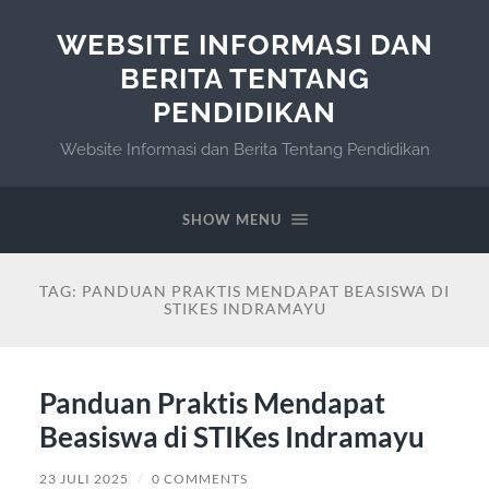
WEBSITE INFORMASI DAN
BERITA TENTANG
PENDIDIKAN
Website Informasi dan Berita Tentang Pendidikan
SHOW MENU
TAG:
PANDUAN PRAKTIS MENDAPAT BEASISWA DI
STIKES INDRAMAYU
Panduan Praktis Mendapat
Beasiswa di STIKes Indramayu
23 JULI 2025
/
0 COMMENTS