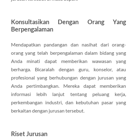
Konsultasikan Dengan Orang Yang
Berpengalaman
Mendapatkan pandangan dan nasihat dari orang-
orang yang telah berpengalaman dalam bidang yang
Anda minati dapat memberikan wawasan yang
berharga. Bicaralah dengan guru, konselor, atau
profesional yang berhubungan dengan jurusan yang
Anda pertimbangkan. Mereka dapat memberikan
informasi lebih lanjut tentang peluang kerja,
perkembangan industri, dan kebutuhan pasar yang
berkaitan dengan jurusan tersebut.
Riset Jurusan