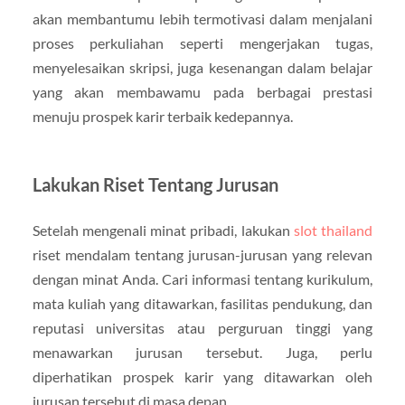
akan membantumu lebih termotivasi dalam menjalani
proses perkuliahan seperti mengerjakan tugas,
menyelesaikan skripsi, juga kesenangan dalam belajar
yang akan membawamu pada berbagai prestasi
menuju prospek karir terbaik kedepannya.
Lakukan Riset Tentang Jurusan
Setelah mengenali minat pribadi, lakukan
slot thailand
riset mendalam tentang jurusan-jurusan yang relevan
dengan minat Anda. Cari informasi tentang kurikulum,
mata kuliah yang ditawarkan, fasilitas pendukung, dan
reputasi universitas atau perguruan tinggi yang
menawarkan jurusan tersebut. Juga, perlu
diperhatikan prospek karir yang ditawarkan oleh
jurusan tersebut di masa depan.